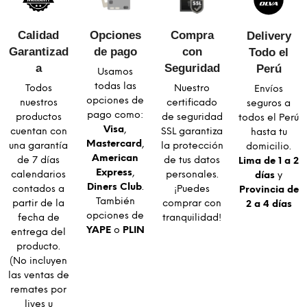
Calidad
Opciones
Compra
Delivery
Garantizad
de pago
con
Todo el
a​
Seguridad​
Perú
Usamos
todas las
Todos
Nuestro
Envíos
opciones de
nuestros
certificado
seguros a
pago como:
productos
de seguridad
todos el Perú
Visa
,
cuentan con
SSL garantiza
hasta tu
Mastercard
,
una garantía
la protección
domicilio.
American
de 7 días
de tus datos
Lima de 1 a 2
Express
,
calendarios
personales.
días
y
Diners Club
.
contados a
¡Puedes
Provincia de
También
partir de la
comprar con
2 a 4 días
opciones de
fecha de
tranquilidad!
YAPE
o
PLIN
entrega del
producto.
(No incluyen
las ventas de
remates por
lives u