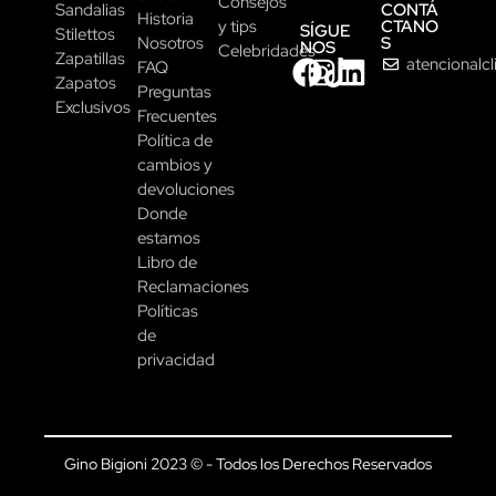
Consejos
CONTÁ
Sandalias
Historia
CTANO
y tips
SÍGUE
Stilettos
S
Nosotros
NOS
Celebridades
Zapatillas
atencionalc
FAQ
Zapatos
Preguntas
Exclusivos
Frecuentes
Política de
cambios y
devoluciones
Donde
estamos
Libro de
Reclamaciones
Políticas
de
privacidad
Gino Bigioni 2023 © - Todos los Derechos Reservados