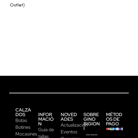
Outlet)
CALZA
DOS
INFOR
NOVED
SOBRE
MÉTOD
MACIÓ
ADES
GINO
OS DE
Botas
N
BIGION
PAGO
Actualización
Botines
I
Guía de
Eventos
Mocasines
tallas