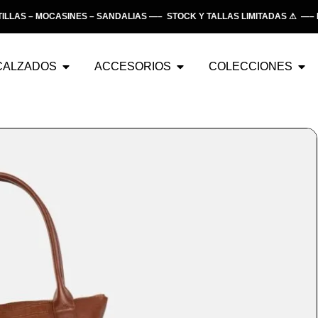
S – MOCASINES – SANDALIAS —– STOCK Y TALLAS LIMITADAS ⚠ —– EN
CALZADOS
ACCESORIOS
COLECCIONES