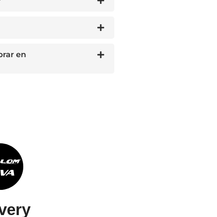
?
prar en
very