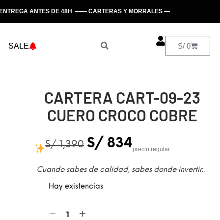
TREGA ANTES DE 48H —— CARTERAS Y MORRALES —— HECHO EN PERÚ
SALE
S/
0
CARTERA CART-09-23
CUERO CROCO COBRE
S/
834
S/
1,390
precio regular
Cuando sabes de calidad, sabes donde invertir..
Hay existencias