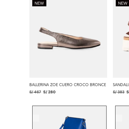
NEW
NEW
BALLERINA ZOE CUERO CROCO BRONCE
SANDALI
S/
467
S/
280
S/
383
S
SELECCIONAR OPCIONES
SELECC
NE
.
.