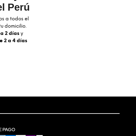
l Perú
os a todos el
u domicilio.
 a 2 días
y
e 2 a 4 días
E PAGO