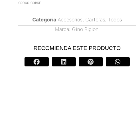
CROCO COBRE
Categoria
Accesorios
,
Carteras
,
Todos
Marca:
Gino Bigioni
RECOMIENDA ESTE PRODUCTO