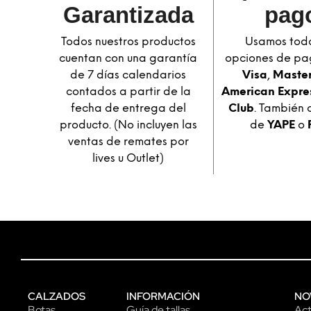
pag
Garantizada​
Usamos toda
Todos nuestros productos
opciones de pa
cuentan con una garantía
Visa
,
Maste
de 7 días calendarios
American Expre
contados a partir de la
Club
. También 
fecha de entrega del
de
YAPE
o
producto. (No incluyen las
ventas de remates por
lives u Outlet)
CALZADOS
INFORMACIÓN
NO
Botas
Guía de tallas
Act