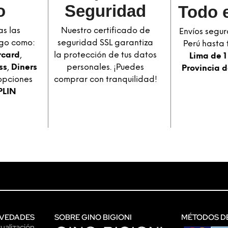
o
Seguridad​
Todo e
s las
Nuestro certificado de
Envíos segur
go como:
seguridad SSL garantiza
Perú hasta t
rcard
,
la protección de tus datos
Lima de 1
ss
,
Diners
personales. ¡Puedes
Provincia d
opciones
comprar con tranquilidad!
PLIN
VEDADES
SOBRE GINO BIGIONI
MÉTODOS D
ualización