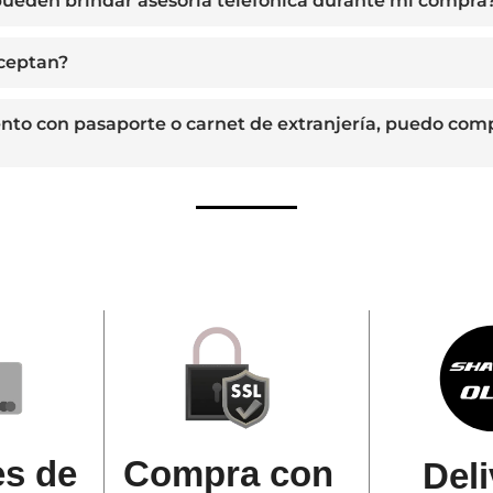
ueden brindar asesoría telefónica durante mi compra
aceptan?
ento con pasaporte o carnet de extranjería, puedo com
s de
Compra con
Deli