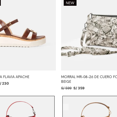
NEW
A FLAVIA APACHE
MORRAL MR-08-26 DE CUERO FO
BEIGE
/
230
S/
599
S/
359
IONAR OPCIONES
AÑADIR AL CARRITO
W
.