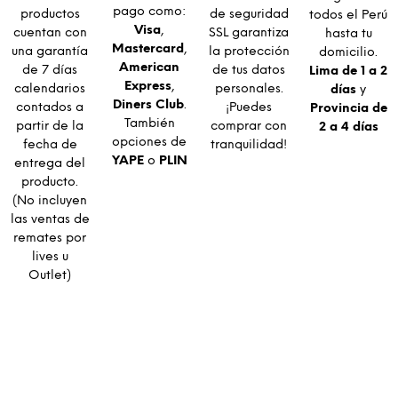
pago como:
productos
de seguridad
todos el Perú
Visa
,
cuentan con
SSL garantiza
hasta tu
Mastercard
,
una garantía
la protección
domicilio.
American
de 7 días
de tus datos
Lima de 1 a 2
Express
,
calendarios
personales.
días
y
Diners Club
.
contados a
¡Puedes
Provincia de
También
partir de la
comprar con
2 a 4 días
opciones de
fecha de
tranquilidad!
YAPE
o
PLIN
entrega del
producto.
(No incluyen
las ventas de
remates por
lives u
Outlet)