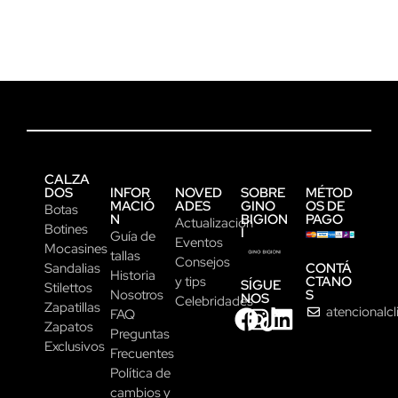
CALZA
DOS
INFOR
NOVED
SOBRE
MÉTOD
MACIÓ
ADES
GINO
OS DE
Botas
N
BIGION
PAGO
Actualización
Botines
I
Guía de
Eventos
Mocasines
tallas
Consejos
CONTÁ
Sandalias
Historia
CTANO
y tips
SÍGUE
Stilettos
S
Nosotros
NOS
Celebridades
Zapatillas
atencionalc
FAQ
Zapatos
Preguntas
Exclusivos
Frecuentes
Política de
cambios y