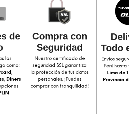
s de
Compra con
Deli
o
Seguridad​
Todo e
s las
Nuestro certificado de
Envíos segur
go como:
seguridad SSL garantiza
Perú hasta t
rcard
,
la protección de tus datos
Lima de 1
ss
,
Diners
personales. ¡Puedes
Provincia d
opciones
comprar con tranquilidad!
PLIN