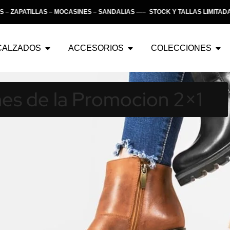
ZAPATILLAS – MOCASINES – SANDALIAS —– STOCK Y TALLAS LIMITADA
CALZADOS
ACCESORIOS
COLECCIONES
nes de la Promocion 2×1