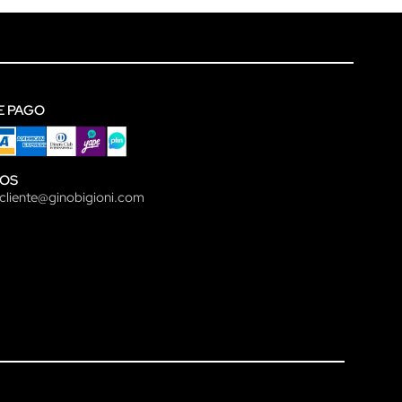
E PAGO
OS
lcliente@ginobigioni.com