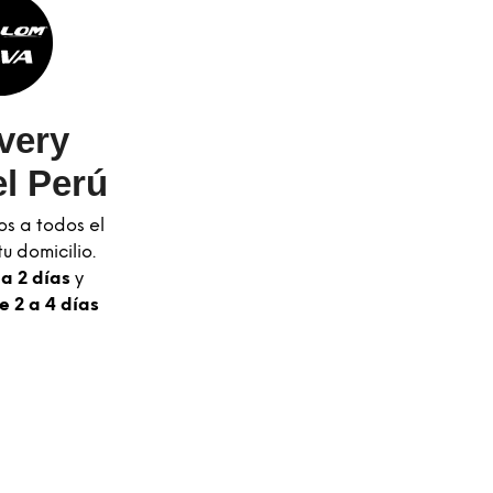
very
l Perú
os a todos el
u domicilio.
 a 2 días
y
e 2 a 4 días