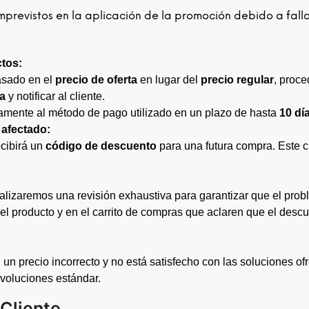
previstos en la aplicación de la promoción debido a fallas
ctos:
basado en el
precio de oferta
en lugar del
precio regular
, proc
ta
y notificar al cliente.
amente al método de pago utilizado en un plazo de hasta
10 dí
 afectado:
ecibirá un
código de descuento
para una futura compra. Este 
alizaremos una revisión exhaustiva para garantizar que el prob
el producto y en el carrito de compras que aclaren que el desc
 un precio incorrecto y no está satisfecho con las soluciones of
evoluciones estándar.
 Cliente