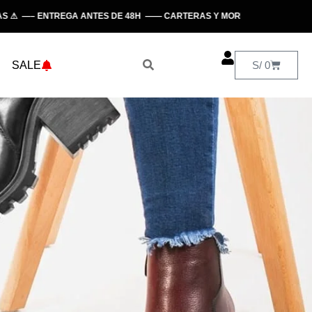
S ⚠ —– ENTREGA ANTES DE 48H —— CARTERAS Y MORRALES —— HECHO E
SALE
S/
0