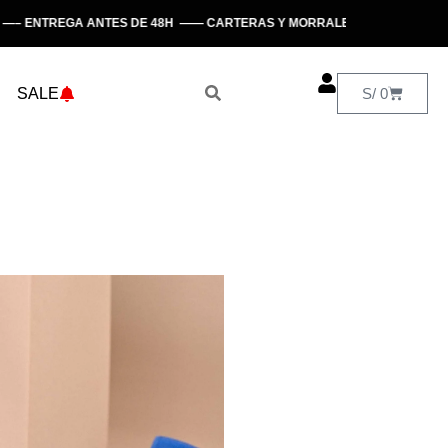
REGA ANTES DE 48H —— CARTERAS Y MORRALES —— HECHO EN PERÚ
SALE
S/
0