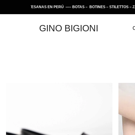
ARTESANAS EN PERÚ —– BOTAS – BOTINES – STILETTOS – ZAPATILLAS
GINO BIGIONI