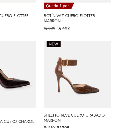
Queda 1 par
 CUERO FLOTTER
BOTÍN VAZ CUERO FLOTTER
MARRÓN
S/
820
S/
492
PCIONES
SELECCIONAR OPCIONES
NEW
STILETTO REVE CUERO GRABADO
MARRON
LIA CUERO CHAROL
S/
510
S/
306