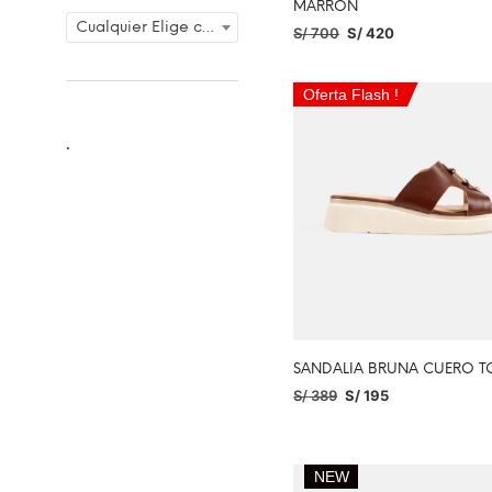
MARRÓN
Cualquier Elige color
S/
700
S/
420
SELECCIONAR OPCIONES
Oferta Flash !
.
SANDALIA BRUNA CUERO T
S/
389
S/
195
SELECCIONAR OPCIONES
NEW