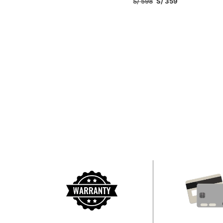
S/
598
S/
359
SELECCIONAR OPCIONES