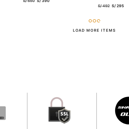
S/
650
S/
390
S/
492
S/
295
SELECCIONAR OPCIONES
SELECCIONAR O
LOAD MORE ITEMS