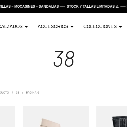
S – MOCASINES – SANDALIAS —– STOCK Y TALLAS LIMITADAS ⚠ —– EN
CALZADOS
ACCESORIOS
COLECCIONES
38
ODUCTO
/
38
/
PÁGINA 6