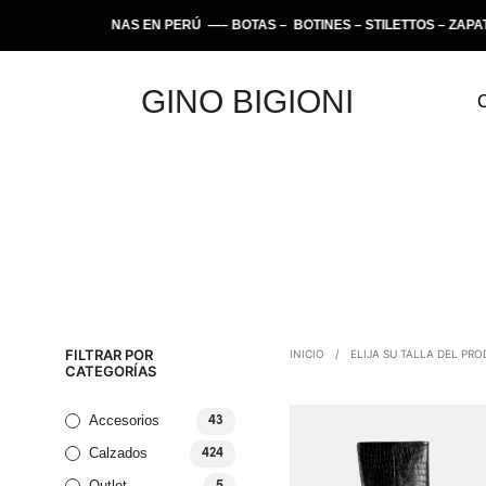
 ARTESANAS EN PERÚ —– BOTAS – BOTINES – STILETTOS – ZAPATILLA
GINO BIGIONI
FILTRAR POR
INICIO
/
ELIJA SU TALLA DEL PR
CATEGORÍAS
Accesorios
43
Calzados
424
Outlet