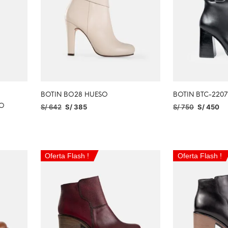
BOTIN BO28 HUESO
BOTIN BTC-220
RO
S/
642
S/
385
S/
750
S/
450
SELECCIONAR OPCIONES
SELECCIONAR O
Oferta Flash !
Oferta Flash !