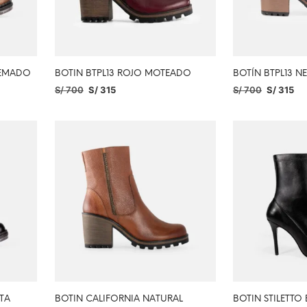
UEMADO
BOTIN BTPL13 ROJO MOTEADO
BOTÍN BTPL13 
S/
700
S/
315
S/
700
S/
315
SELECCIONAR OPCIONES
SELECCIONAR O
TA
BOTIN CALIFORNIA NATURAL
BOTIN STILETTO