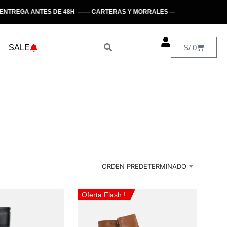
TREGA ANTES DE 48H —— CARTERAS Y MORRALES —— HECHO EN PERÚ
SALE
S/
0
ORDEN PREDETERMINADO
Oferta Flash !