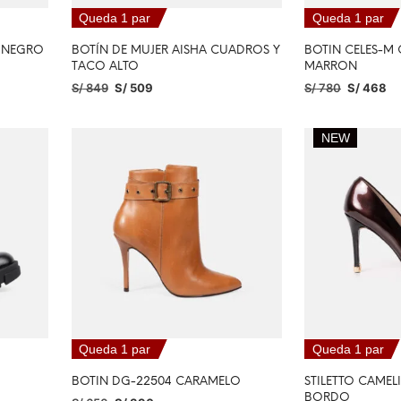
Queda 1 par
Queda 1 par
A NEGRO
BOTÍN DE MUJER AISHA CUADROS Y
BOTIN CELES-M
TACO ALTO
MARRON
S/
849
S/
509
S/
780
S/
468
SELECCIONAR OPCIONES
SELECCIONAR O
NEW
Queda 1 par
Queda 1 par
BOTIN DG-22504 CARAMELO
STILETTO CAME
BORDO