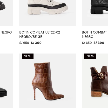
4 NEGRO
BOTIN COMBAT ULT22-02
BOTIN COMBAT 
NEGRO/BEIGE
NEGRO
S/
650
S/
390
S/
650
S/
390
SELECCIONAR OPCIONES
SELECCIONAR O
NEW
NEW