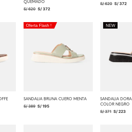
QUEMADO
S/
620
S/
372
S/
620
S/
372
SELECCIONAR O
SELECCIONAR OPCIONES
Oferta Flash !
NEW
OFFE
SANDALIA BRUNA CUERO MENTA
SANDALIA DORA
COLOR NEGRO
S/
389
S/
195
S/
371
S/
223
SELECCIONAR OPCIONES
SELECCIONAR O