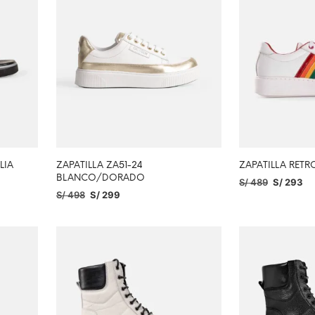
LIA
ZAPATILLA ZA51-24
ZAPATILLA RET
O
BLANCO/DORADO
S/
489
S/
293
S/
498
S/
299
SELECCIONAR O
SELECCIONAR OPCIONES