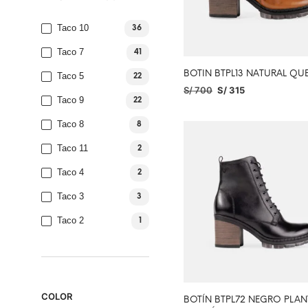
Taco 10
36
Taco 7
41
BOTIN BTPL13 NATURAL Q
Taco 5
22
S/
700
S/
315
Taco 9
22
SELECCIONAR OPCIONES
Taco 8
8
Taco 11
2
Taco 4
2
Taco 3
3
Taco 2
1
COLOR
BOTÍN BTPL72 NEGRO PLAN