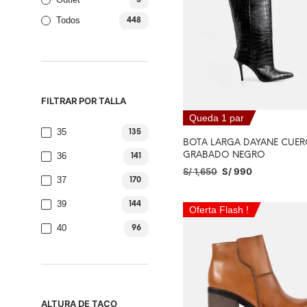
5
Todos
448
FILTRAR POR TALLA
Queda 1 par
35
135
BOTA LARGA DAYANE CUE
GRABADO NEGRO
36
141
S/
1,650
S/
990
37
170
SELECCIONAR OPCIONES
39
144
Oferta Flash !
40
96
ALTURA DE TACO