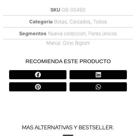
SKU
GB-00490
Categoria
Botas
,
Calzados
,
Todos
Segmentos
Nueva coleccion
,
Pares únicos
Marca:
Gino Bigioni
RECOMIENDA ESTE PRODUCTO
MAS ALTERNATIVAS Y BESTSELLER.