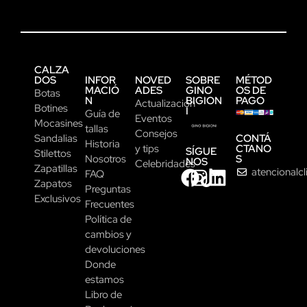
CALZA
DOS
INFOR
NOVED
SOBRE
MÉTOD
MACIÓ
ADES
GINO
OS DE
Botas
N
BIGION
PAGO
Actualización
Botines
I
Guía de
Eventos
Mocasines
tallas
Consejos
CONTÁ
Sandalias
Historia
CTANO
y tips
SÍGUE
Stilettos
S
Nosotros
NOS
Celebridades
Zapatillas
atencionalc
FAQ
Zapatos
Preguntas
Exclusivos
Frecuentes
Política de
cambios y
devoluciones
Donde
estamos
Libro de