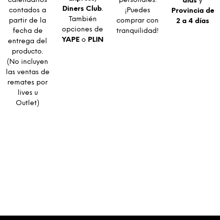
calendarios
personales.
días
y
Diners Club
.
contados a
¡Puedes
Provincia de
También
partir de la
comprar con
2 a 4 días
opciones de
fecha de
tranquilidad!
YAPE
o
PLIN
entrega del
producto.
(No incluyen
las ventas de
remates por
lives u
Outlet)