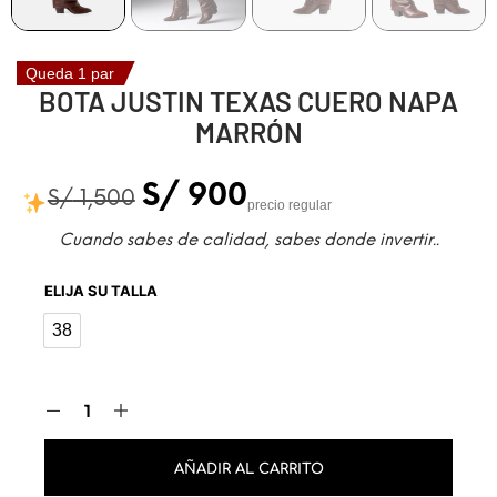
Queda 1 par
BOTA JUSTIN TEXAS CUERO NAPA
MARRÓN
S/
900
S/
1,500
precio regular
Cuando sabes de calidad, sabes donde invertir..
ELIJA SU TALLA
38
38
AÑADIR AL CARRITO