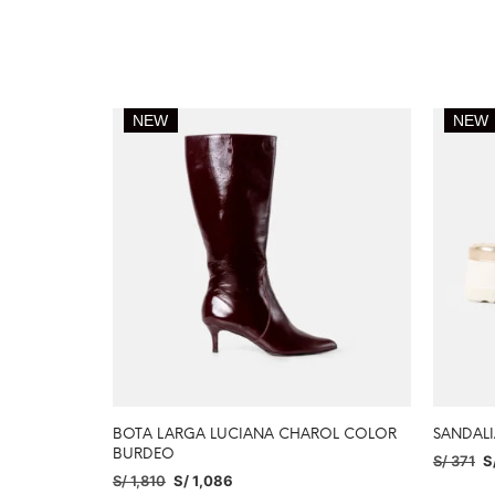
NEW
NEW
BOTA LARGA LUCIANA CHAROL COLOR
SANDAL
BURDEO
S/
371
S
S/
1,810
S/
1,086
SELECC