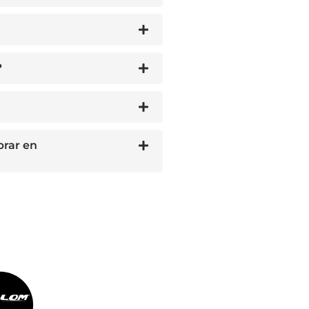
?
prar en