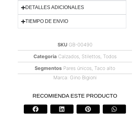
DETALLES ADICIONALES
TIEMPO DE ENVIO
SKU
GB-00490
Categoria
Calzados
,
Stilettos
,
Todos
Segmentos
Pares únicos
,
Taco alto
Marca:
Gino Bigioni
RECOMIENDA ESTE PRODUCTO