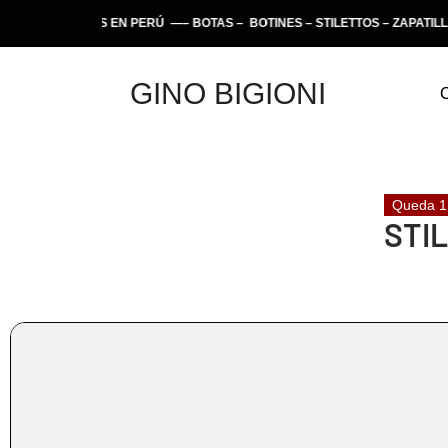
RTESANAS EN PERÚ —– BOTAS – BOTINES – STILETTOS – ZAPATILLAS 
GINO BIGIONI
Queda 1
STI