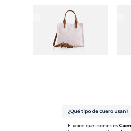
SELECCIONAR OPCIONES
EW
NEW
.
¿Qué tipo de cuero usan?
El único que usamos es
Cuer