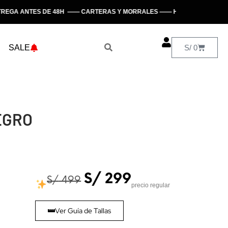
EGA ANTES DE 48H —— CARTERAS Y MORRALES —— HECHO EN PERÚ
SALE
S/
0
EGRO
S/
299
S/
499
precio regular
Ver Guía de Tallas