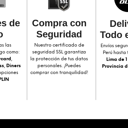
s de
Compra con
Deli
o
Seguridad​
Todo e
s las
Nuestro certificado de
Envíos segur
go como:
seguridad SSL garantiza
Perú hasta t
rcard
,
la protección de tus datos
Lima de 1
ss
,
Diners
personales. ¡Puedes
Provincia d
opciones
comprar con tranquilidad!
PLIN