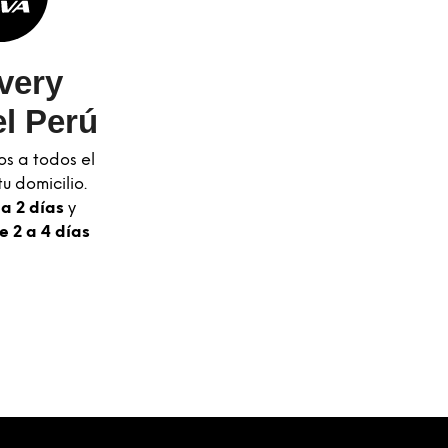
very
l Perú
os a todos el
u domicilio.
 a 2 días
y
e 2 a 4 días