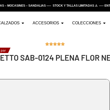
– MOCASINES – SANDALIAS —– STOCK Y TALLAS LIMITADAS ⚠ —– ENTR
CALZADOS
ACCESORIOS
COLECCIONES
 par
LETTO SAB-0124 PLENA FLOR N