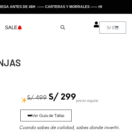
A ANTES DE 48H —— CARTERAS Y MORRALES —— HECHO EN PERÚ
SALE
S/
0
ANJAS
S/
299
S/
499
precio regular
Ver Guía de Tallas
Cuando sabes de calidad, sabes donde invertir..