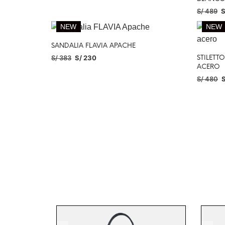
S/
489
S
SELECC
NEW
NEW
SANDALIA FLAVIA APACHE
S/
383
S/
230
STILETT
ACERO
SELECCIONAR OPCIONES
S/
480
S
SELECC