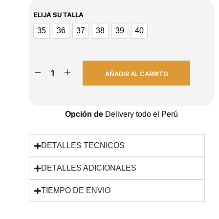
ELIJA SU TALLA
35
36
37
38
39
40
35
36
37
38
39
40
AÑADIR AL CARRITO
Opción de
Delivery todo el Perú
DETALLES TECNICOS
DETALLES ADICIONALES
TIEMPO DE ENVIO