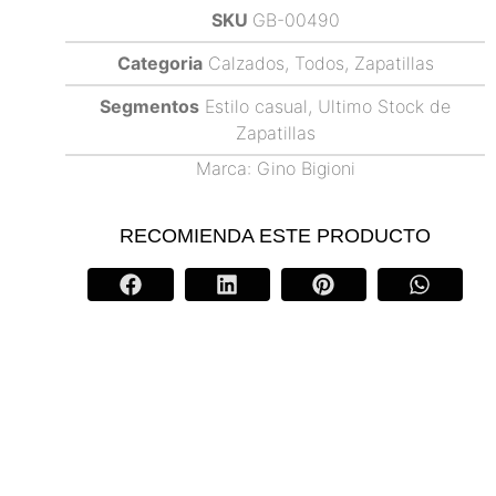
SKU
GB-00490
Categoria
Calzados
,
Todos
,
Zapatillas
Segmentos
Estilo casual
,
Ultimo Stock de
Zapatillas
Marca:
Gino Bigioni
RECOMIENDA ESTE PRODUCTO