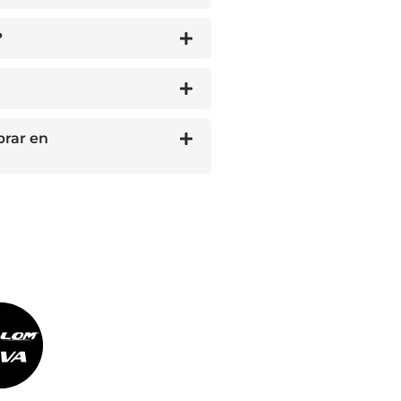
?
prar en