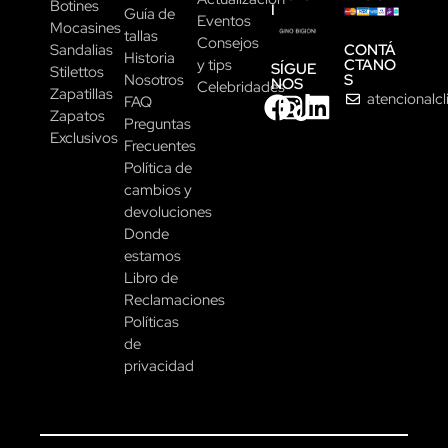
Botines
I
Guía de
Eventos
Mocasines
tallas
Consejos
CONTÁ
Sandalias
Historia
CTANO
y tips
SÍGUE
Stilettos
S
Nosotros
NOS
Celebridades
Zapatillas
atencionalc
FAQ
Zapatos
Preguntas
Exclusivos
Frecuentes
Política de
cambios y
devoluciones
Donde
estamos
Libro de
Reclamaciones
Políticas
de
privacidad