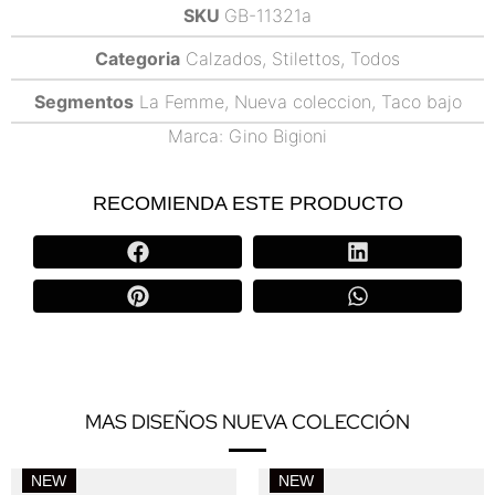
SKU
GB-11321a
Categoria
Calzados
,
Stilettos
,
Todos
Segmentos
La Femme
,
Nueva coleccion
,
Taco bajo
Marca:
Gino Bigioni
RECOMIENDA ESTE PRODUCTO
MAS DISEÑOS NUEVA COLECCIÓN
NEW
NEW