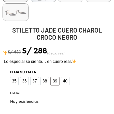
STILETTO JADE CUERO CHAROL
CROCO NEGRO
S/
288
S/
480
Precio real
Lo especial se siente… en cuero real.
ELIJA SU TALLA
35
36
37
38
39
40
35
36
37
38
39
40
LIMPIAR
Hay existencias