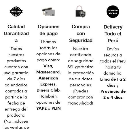
Calidad
Opciones
Compra
Delivery
Garantizad
de pago
con
Todo el
a​
Seguridad​
Perú
Usamos
todas las
Todos
Nuestro
Envíos
opciones de
nuestros
certificado
seguros a
pago como:
productos
de seguridad
todos el Perú
Visa
,
cuentan con
SSL garantiza
hasta tu
Mastercard
,
una garantía
la protección
domicilio.
American
de 7 días
de tus datos
Lima de 1 a 2
Express
,
calendarios
personales.
días
y
Diners Club
.
contados a
¡Puedes
Provincia de
También
partir de la
comprar con
2 a 4 días
opciones de
fecha de
tranquilidad!
YAPE
o
PLIN
entrega del
producto.
(No incluyen
las ventas de