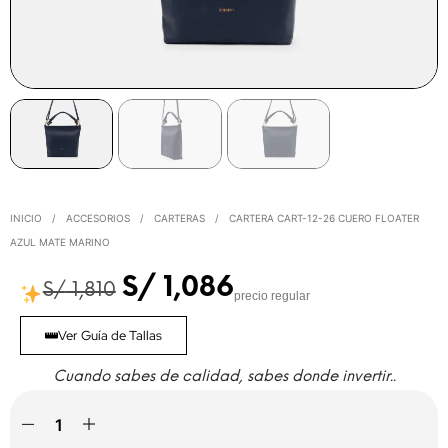
INICIO
/
ACCESORIOS
/
CARTERAS
/
CARTERA CART-12-26 CUERO FLOATER
AZUL MATE MARINO
S/
1,086
S/
1,810
precio regular
Ver Guía de Tallas
Cuando sabes de calidad, sabes donde invertir..