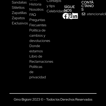
Consejos
CONTÁ
Sandalias
Historia
CTANO
y tips
SÍGUE
Stilettos
S
Nosotros
NOS
Celebridades
Zapatillas
atencionalc
FAQ
Zapatos
Preguntas
Exclusivos
Frecuentes
Política de
cambios y
devoluciones
Donde
estamos
Libro de
Reclamaciones
Políticas
de
privacidad
Gino Bigioni 2023 © - Todos los Derechos Reservados