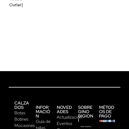
Outlet)
CALZA
DOS
INFOR
NOVED
SOBRE
MÉTOD
MACIÓ
ADES
GINO
OS DE
Botas
N
BIGION
PAGO
Actualización
Botines
I
Guía de
Eventos
Mocasines
tallas