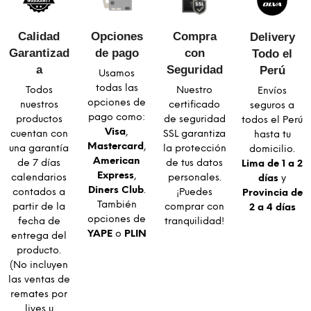
Calidad
Opciones
Compra
Delivery
Garantizad
de pago
con
Todo el
a​
Seguridad​
Perú
Usamos
todas las
Todos
Nuestro
Envíos
opciones de
nuestros
certificado
seguros a
pago como:
productos
de seguridad
todos el Perú
Visa
,
cuentan con
SSL garantiza
hasta tu
Mastercard
,
una garantía
la protección
domicilio.
American
de 7 días
de tus datos
Lima de 1 a 2
Express
,
calendarios
personales.
días
y
Diners Club
.
contados a
¡Puedes
Provincia de
También
partir de la
comprar con
2 a 4 días
opciones de
fecha de
tranquilidad!
YAPE
o
PLIN
entrega del
producto.
(No incluyen
las ventas de
remates por
lives u