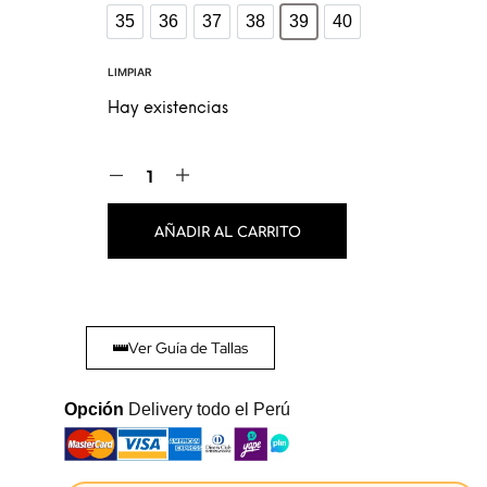
35
36
37
38
39
40
35
36
37
38
39
40
LIMPIAR
Hay existencias
AÑADIR AL CARRITO
Ver Guía de Tallas
Opción
Delivery todo el Perú