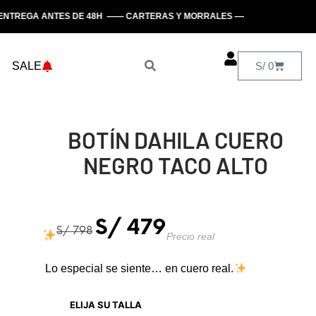
TREGA ANTES DE 48H —— CARTERAS Y MORRALES —— HECHO EN PERÚ
SALE
S/
0
BOTÍN DAHILA CUERO
NEGRO TACO ALTO
S/
479
S/
798
Precio real
Lo especial se siente… en cuero real.
ELIJA SU TALLA