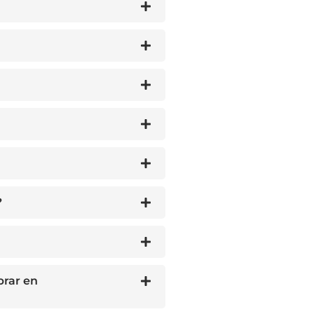
?
prar en