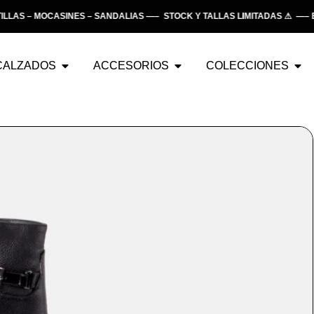
S – MOCASINES – SANDALIAS —– STOCK Y TALLAS LIMITADAS ⚠ —– EN
CALZADOS
ACCESORIOS
COLECCIONES