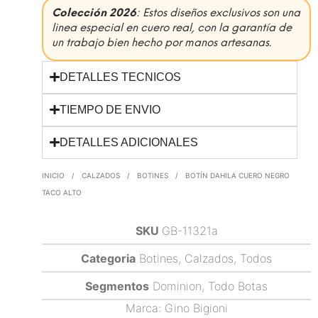
Colección 2026
: Estos diseños exclusivos son una
linea especial en cuero real, con la garantía de
un trabajo bien hecho por manos artesanas.
DETALLES TECNICOS
TIEMPO DE ENVIO
DETALLES ADICIONALES
INICIO
/
CALZADOS
/
BOTINES
/
BOTÍN DAHILA CUERO NEGRO
TACO ALTO
SKU
GB-11321a
Categoria
Botines
,
Calzados
,
Todos
Segmentos
Dominion
,
Todo Botas
Marca:
Gino Bigioni