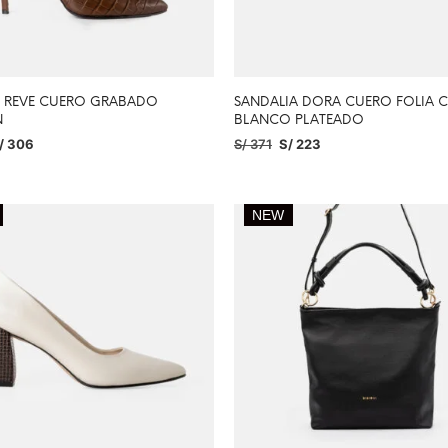
O REVE CUERO GRABADO
SANDALIA DORA CUERO FOLIA 
N
BLANCO PLATEADO
/
306
S/
371
S/
223
IONAR OPCIONES
SELECCIONAR OPCIONES
NEW