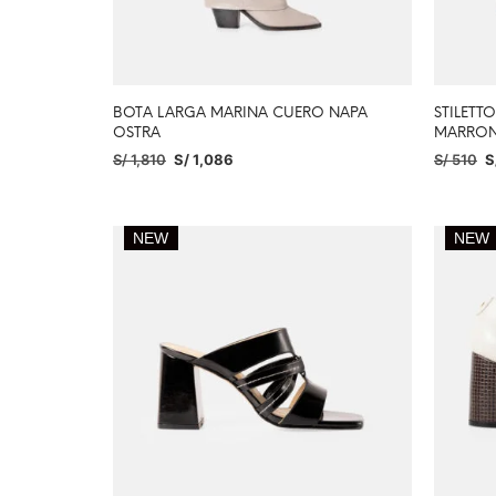
BOTA LARGA MARINA CUERO NAPA
STILETT
OSTRA
MARRO
S/
1,810
S/
1,086
S/
510
S
SELECCIONAR OPCIONES
SELECC
NEW
NEW