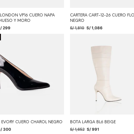
 LONDON VP16 CUERO NAPA
CARTERA CART-12-26 CUERO FL
HUESO Y MORO
NEGRO
/
299
S/
1,810
S/
1,086
IONAR OPCIONES
AÑADIR AL CARRITO
TO EVORY CUERO CHAROL NEGRO
BOTA LARGA BL6 BEIGE
/
300
S/
1,652
S/
991