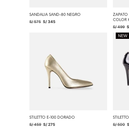
SANDALIA SAND-80 NEGRO
ZAPATO
COLOR 
S/
575
S/
345
S/
499
S
SELECCIONAR OPCIONES
SELECC
NEW
STILETTO E-100 DORADO
STILET
S/
459
S/
275
S/
500
S