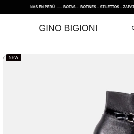
 ARTESANAS EN PERÚ —– BOTAS – BOTINES – STILETTOS – ZAPATILLA
GINO BIGIONI
NEW