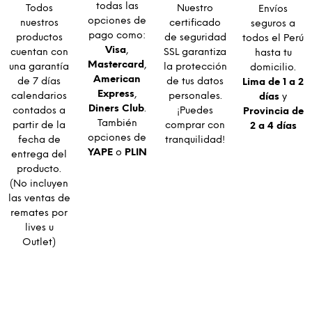
todas las
Todos
Nuestro
Envíos
opciones de
nuestros
certificado
seguros a
pago como:
productos
de seguridad
todos el Perú
Visa
,
cuentan con
SSL garantiza
hasta tu
Mastercard
,
una garantía
la protección
domicilio.
American
de 7 días
de tus datos
Lima de 1 a 2
Express
,
calendarios
personales.
días
y
Diners Club
.
contados a
¡Puedes
Provincia de
También
partir de la
comprar con
2 a 4 días
opciones de
fecha de
tranquilidad!
YAPE
o
PLIN
entrega del
producto.
(No incluyen
las ventas de
remates por
lives u
Outlet)