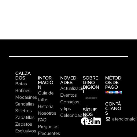
CALZA
DOS
INFOR
NOVED
SOBRE
MÉTOD
MACIÓ
ADES
GINO
OS DE
Botas
N
BIGION
PAGO
Actualización
Botines
I
Guía de
Eventos
Mocasines
tallas
Consejos
CONTÁ
Sandalias
Historia
CTANO
y tips
SÍGUE
Stilettos
S
Nosotros
NOS
Celebridades
Zapatillas
atencionalc
FAQ
Zapatos
Preguntas
Exclusivos
Frecuentes