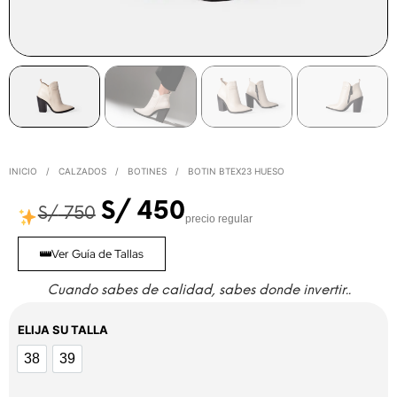
INICIO
/
CALZADOS
/
BOTINES
/
BOTIN BTEX23 HUESO
S/
450
S/
750
precio regular
Ver Guía de Tallas
Cuando sabes de calidad, sabes donde invertir..
ELIJA SU TALLA
38
39
38
39