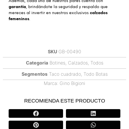
Además, cada uno de nuestros pares cuenta con
garantía
, brindándote la seguridad y respaldo que
mereces al invertir en nuestros exclusivos
calzados
femeninos
.
SKU
GB-00490
Categoria
Botines
,
Calzados
,
Todos
Segmentos
Taco cuadrado
,
Todo Botas
Marca:
Gino Bigioni
RECOMIENDA ESTE PRODUCTO