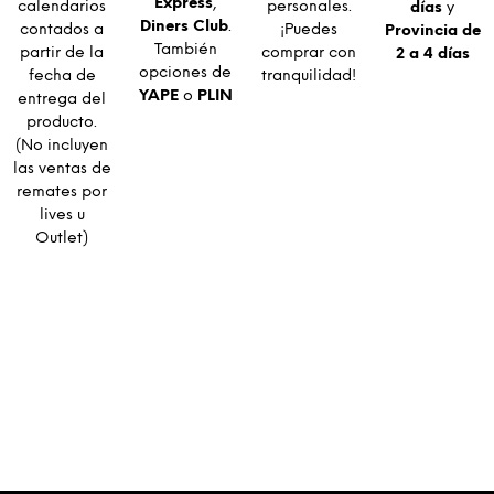
Express
,
calendarios
personales.
días
y
Diners Club
.
contados a
¡Puedes
Provincia de
También
partir de la
comprar con
2 a 4 días
opciones de
fecha de
tranquilidad!
YAPE
o
PLIN
entrega del
producto.
(No incluyen
las ventas de
remates por
lives u
Outlet)