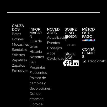
CALZA
DOS
INFOR
NOVED
SOBRE
MÉTOD
MACIÓ
ADES
GINO
OS DE
Botas
N
BIGION
PAGO
Actualización
Botines
I
Guía de
Eventos
Mocasines
tallas
Consejos
CONTÁ
Sandalias
Historia
CTANO
y tips
SÍGUE
Stilettos
S
Nosotros
NOS
Celebridades
Zapatillas
atencionalc
FAQ
Zapatos
Preguntas
Exclusivos
Frecuentes
Política de
cambios y
devoluciones
Donde
estamos
Libro de