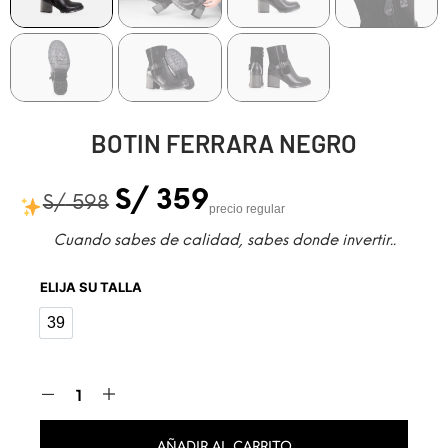
BOTIN FERRARA NEGRO
S/
359
S/
598
precio regular
Cuando sabes de calidad, sabes donde invertir..
ELIJA SU TALLA
39
39
AÑADIR AL CARRITO