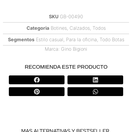
SKU
GB-00490
Categoria
Botines
,
Calzados
,
Todos
Segmentos
Estilo casual
,
Para la oficina
,
Todo Botas
Marca:
Gino Bigioni
RECOMIENDA ESTE PRODUCTO
MAS ALTERNATIVAS Y BESTSELLER.