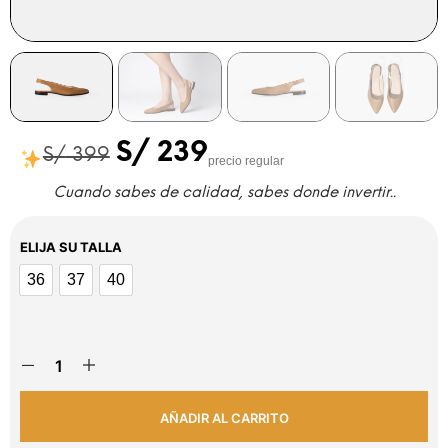
S/
239
S/
399
precio regular
Cuando sabes de calidad, sabes donde invertir..
ELIJA SU TALLA
36
37
40
36
37
40
AÑADIR AL CARRITO