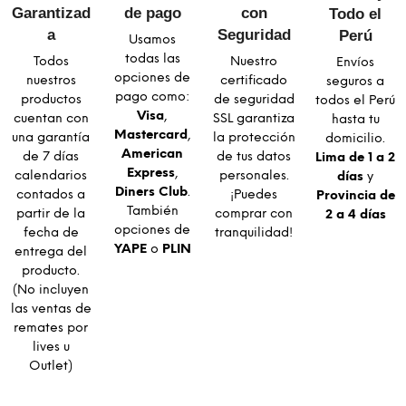
Garantizad
de pago
con
Todo el
a​
Seguridad​
Perú
Usamos
todas las
Todos
Nuestro
Envíos
opciones de
nuestros
certificado
seguros a
pago como:
productos
de seguridad
todos el Perú
Visa
,
cuentan con
SSL garantiza
hasta tu
Mastercard
,
una garantía
la protección
domicilio.
American
de 7 días
de tus datos
Lima de 1 a 2
Express
,
calendarios
personales.
días
y
Diners Club
.
contados a
¡Puedes
Provincia de
También
partir de la
comprar con
2 a 4 días
opciones de
fecha de
tranquilidad!
YAPE
o
PLIN
entrega del
producto.
(No incluyen
las ventas de
remates por
lives u
Outlet)