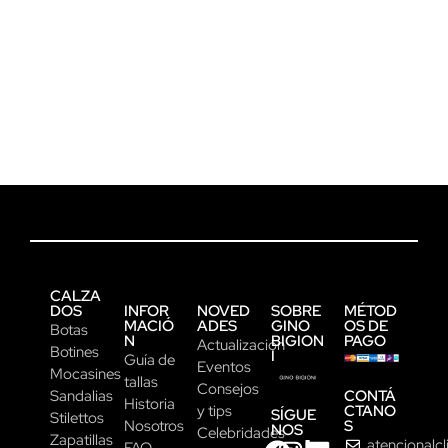
CALZA
DOS
INFOR
NOVED
SOBRE
MÉTOD
MACIÓ
ADES
GINO
OS DE
Botas
N
BIGION
PAGO
Actualización
Botines
I
Guía de
Eventos
Mocasines
tallas
Consejos
CONTÁ
Sandalias
Historia
CTANO
y tips
SÍGUE
Stilettos
S
Nosotros
NOS
Celebridades
Zapatillas
atencionalc