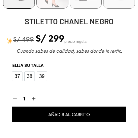
STILETTO CHANEL NEGRO
S/
299
S/
499
precio regular
Cuando sabes de calidad, sabes donde invertir..
ELIJA SU TALLA
37
38
39
37
38
39
AÑADIR AL CARRITO