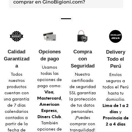
comprar en GinoBigioni.com?
Calidad
Opciones
Compra
Delivery
Garantizad
de pago
con
Todo el
a​
Seguridad​
Perú
Usamos
todas las
Todos
Nuestro
Envíos
opciones de
nuestros
certificado
seguros a
pago como:
productos
de seguridad
todos el Perú
Visa
,
cuentan con
SSL garantiza
hasta tu
Mastercard
,
una garantía
la protección
domicilio.
American
de 7 días
de tus datos
Lima de 1 a 2
Express
,
calendarios
personales.
días
y
Diners Club
.
contados a
¡Puedes
Provincia de
También
partir de la
comprar con
2 a 4 días
opciones de
fecha de
tranquilidad!