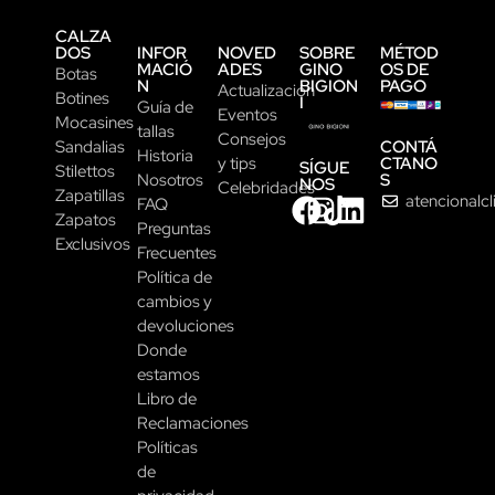
CALZA
DOS
INFOR
NOVED
SOBRE
MÉTOD
MACIÓ
ADES
GINO
OS DE
Botas
N
BIGION
PAGO
Actualización
Botines
I
Guía de
Eventos
Mocasines
tallas
Consejos
CONTÁ
Sandalias
Historia
CTANO
y tips
SÍGUE
Stilettos
S
Nosotros
NOS
Celebridades
Zapatillas
atencionalc
FAQ
Zapatos
Preguntas
Exclusivos
Frecuentes
Política de
cambios y
devoluciones
Donde
estamos
Libro de
Reclamaciones
Políticas
de