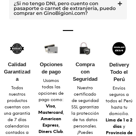
¿Si no tengo DNI, pero cuento con
pasaporte o carnet de extranjería, puedo
comprar en GinoBigioni.com?
Calidad
Opciones
Compra
Delivery
Garantizad
de pago
con
Todo el
a​
Seguridad​
Perú
Usamos
todas las
Todos
Nuestro
Envíos
opciones de
nuestros
certificado
seguros a
pago como:
productos
de seguridad
todos el Perú
Visa
,
cuentan con
SSL garantiza
hasta tu
Mastercard
,
una garantía
la protección
domicilio.
American
de 7 días
de tus datos
Lima de 1 a 2
Express
,
calendarios
personales.
días
y
Diners Club
.
contados a
¡Puedes
Provincia de