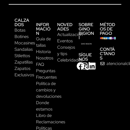
CALZA
DOS
INFOR
NOVED
SOBRE
MÉTOD
MACIÓ
ADES
GINO
OS DE
Botas
N
BIGION
PAGO
Actualización
Botines
I
Guía de
Eventos
Mocasines
tallas
Consejos
CONTÁ
Sandalias
Historia
CTANO
y tips
SÍGUE
Stilettos
S
Nosotros
NOS
Celebridades
Zapatillas
atencionalc
FAQ
Zapatos
Preguntas
Exclusivos
Frecuentes
Política de
cambios y
devoluciones
Donde
estamos
Libro de
Reclamaciones
Políticas