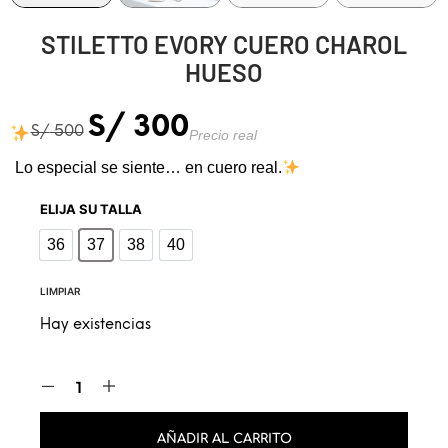
STILETTO EVORY CUERO CHAROL
HUESO
S/
300
S/
500
Precio real
Lo especial se siente… en cuero real.
ELIJA SU TALLA
36
37
38
40
36
37
38
40
LIMPIAR
Hay existencias
AÑADIR AL CARRITO