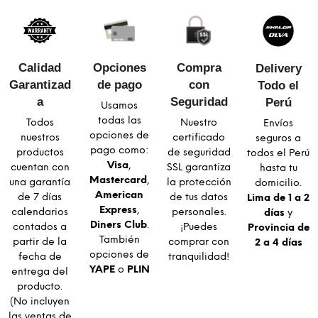
Calidad
Opciones
Compra
Delivery
Garantizad
de pago
con
Todo el
a​
Seguridad​
Perú
Usamos
todas las
Todos
Nuestro
Envíos
opciones de
nuestros
certificado
seguros a
pago como:
productos
de seguridad
todos el Perú
Visa
,
cuentan con
SSL garantiza
hasta tu
Mastercard
,
una garantía
la protección
domicilio.
American
de 7 días
de tus datos
Lima de 1 a 2
Express
,
calendarios
personales.
días
y
Diners Club
.
contados a
¡Puedes
Provincia de
También
partir de la
comprar con
2 a 4 días
opciones de
fecha de
tranquilidad!
YAPE
o
PLIN
entrega del
producto.
(No incluyen
las ventas de