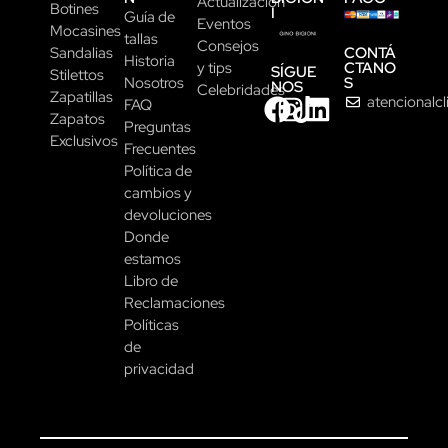
Actualización
Botines
I
Guía de
Eventos
Mocasines
tallas
Consejos
CONTÁ
Sandalias
Historia
CTANO
y tips
SÍGUE
Stilettos
S
Nosotros
NOS
Celebridades
Zapatillas
atencionalc
FAQ
Zapatos
Preguntas
Exclusivos
Frecuentes
Política de
cambios y
devoluciones
Donde
estamos
Libro de
Reclamaciones
Políticas
de
privacidad