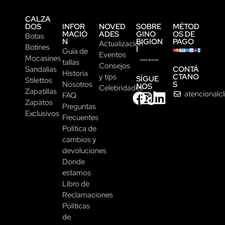
CALZA
DOS
INFOR
NOVED
SOBRE
MÉTOD
MACIÓ
ADES
GINO
OS DE
Botas
N
BIGION
PAGO
Actualización
Botines
I
Guía de
Eventos
Mocasines
tallas
Consejos
CONTÁ
Sandalias
Historia
CTANO
y tips
SÍGUE
Stilettos
S
Nosotros
NOS
Celebridades
Zapatillas
atencionalc
FAQ
Zapatos
Preguntas
Exclusivos
Frecuentes
Política de
cambios y
devoluciones
Donde
estamos
Libro de
Reclamaciones
Políticas
de