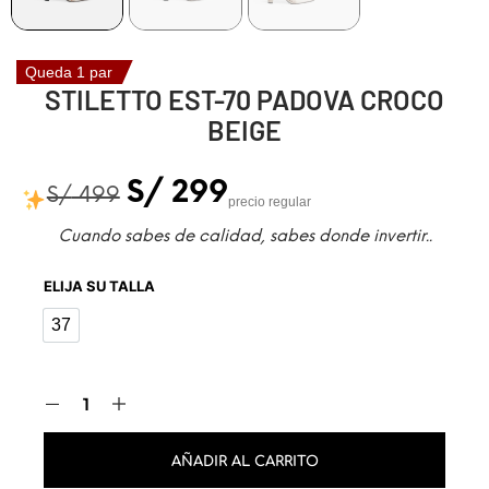
Queda 1 par
STILETTO EST-70 PADOVA CROCO
BEIGE
S/
299
S/
499
precio regular
Cuando sabes de calidad, sabes donde invertir..
ELIJA SU TALLA
37
37
AÑADIR AL CARRITO