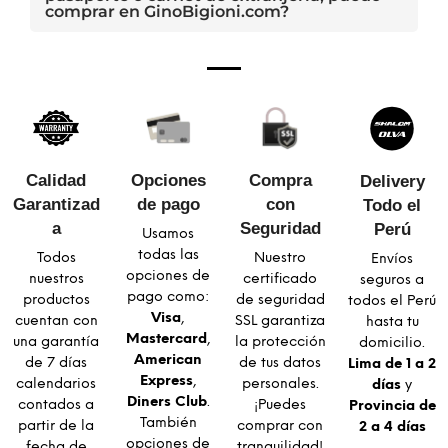
comprar en GinoBigioni.com?
Calidad
Opciones
Compra
Delivery
Garantizad
de pago
con
Todo el
a​
Seguridad​
Perú
Usamos
todas las
Todos
Nuestro
Envíos
opciones de
nuestros
certificado
seguros a
pago como:
productos
de seguridad
todos el Perú
Visa
,
cuentan con
SSL garantiza
hasta tu
Mastercard
,
una garantía
la protección
domicilio.
American
de 7 días
de tus datos
Lima de 1 a 2
Express
,
calendarios
personales.
días
y
Diners Club
.
contados a
¡Puedes
Provincia de
También
partir de la
comprar con
2 a 4 días
opciones de