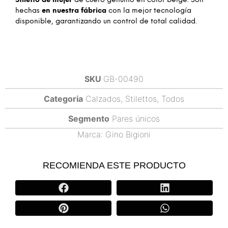
Stiletto de mujer
de cuero genuino en color beige. Son
hechas
en nuestra fábrica
con la mejor tecnología
disponible, garantizando un control de total calidad.
SKU
GB-00490
Categoria
Calzados
,
Stilettos
,
Todos
Segmento
Pares únicos
Marca:
Gino Bigioni
RECOMIENDA ESTE PRODUCTO