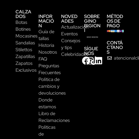
CALZA
DOS
INFOR
NOVED
SOBRE
MÉTOD
MACIÓ
ADES
GINO
OS DE
Botas
N
BIGION
PAGO
Actualización
Botines
I
Guía de
Eventos
Mocasines
tallas
Consejos
CONTÁ
Sandalias
Historia
CTANO
y tips
SÍGUE
Stilettos
S
Nosotros
NOS
Celebridades
Zapatillas
atencionalc
FAQ
Zapatos
Preguntas
Exclusivos
Frecuentes
Política de
cambios y
devoluciones
Donde
estamos
Libro de
Reclamaciones
Políticas
de