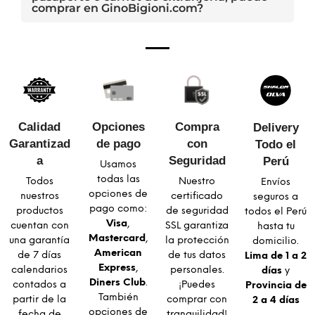
comprar en GinoBigioni.com?
Calidad
Opciones
Compra
Delivery
Garantizad
de pago
con
Todo el
a​
Seguridad​
Perú
Usamos
todas las
Todos
Nuestro
Envíos
opciones de
nuestros
certificado
seguros a
pago como:
productos
de seguridad
todos el Perú
Visa
,
cuentan con
SSL garantiza
hasta tu
Mastercard
,
una garantía
la protección
domicilio.
American
de 7 días
de tus datos
Lima de 1 a 2
Express
,
calendarios
personales.
días
y
Diners Club
.
contados a
¡Puedes
Provincia de
También
partir de la
comprar con
2 a 4 días
opciones de
fecha de
tranquilidad!