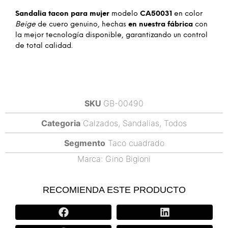
Sandalia tacon para mujer
modelo
CA50031
en color
Beige
de cuero genuino, hechas
en nuestra fábrica
con
la mejor tecnología disponible, garantizando un control
de total calidad.
SKU
GB-00490
Categoria
Calzados
,
Sandalias
,
Todos
Segmento
Taco cuadrado
Marca:
Gino Bigioni
RECOMIENDA ESTE PRODUCTO