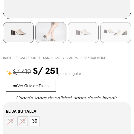
INICIO
/
CALZADOS
/
SANDALIAS
/
SANDALIA CA50031 BEIGE
S/
251
S/
419
precio regular
Ver Guía de Tallas
Cuando sabes de calidad, sabes donde invertir..
ELIJA SU TALLA
36
38
39
36
38
39