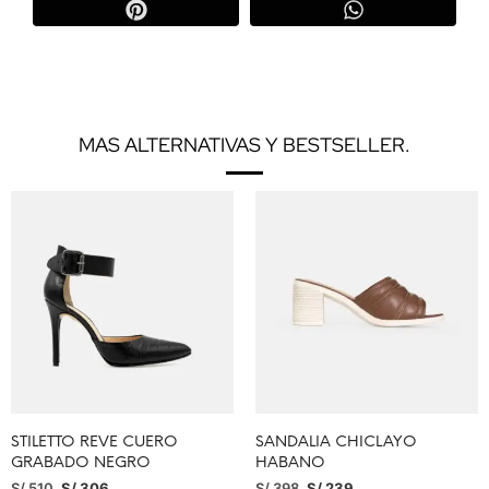
MAS ALTERNATIVAS Y BESTSELLER.
STILETTO REVE CUERO
SANDALIA CHICLAYO
GRABADO NEGRO
HABANO
S/
510
S/
306
S/
398
S/
239