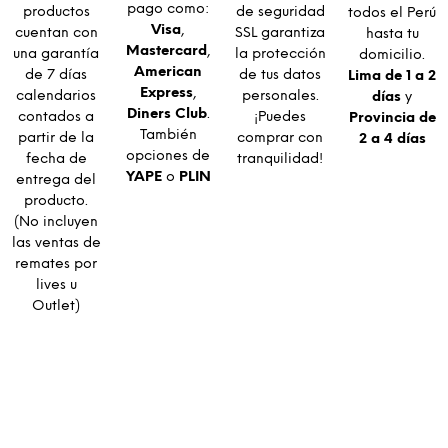
pago como:
productos
de seguridad
todos el Perú
Visa
,
cuentan con
SSL garantiza
hasta tu
Mastercard
,
una garantía
la protección
domicilio.
American
de 7 días
de tus datos
Lima de 1 a 2
Express
,
calendarios
personales.
días
y
Diners Club
.
contados a
¡Puedes
Provincia de
También
partir de la
comprar con
2 a 4 días
opciones de
fecha de
tranquilidad!
YAPE
o
PLIN
entrega del
producto.
(No incluyen
las ventas de
remates por
lives u
Outlet)