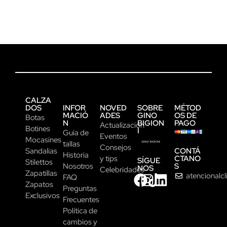
CALZA
DOS
INFOR
NOVED
SOBRE
MÉTOD
MACIÓ
ADES
GINO
OS DE
Botas
N
BIGION
PAGO
Actualización
Botines
I
Guía de
Eventos
Mocasines
tallas
Consejos
CONTÁ
Sandalias
Historia
CTANO
y tips
SÍGUE
Stilettos
S
Nosotros
NOS
Celebridades
Zapatillas
atencionalc
FAQ
Zapatos
Preguntas
Exclusivos
Frecuentes
Política de
cambios y