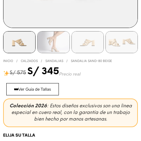
INICIO
/
CALZADOS
/
SANDALIAS
/
SANDALIA SAND-80 BEIGE
S/
345
S/
575
Precio real
Ver Guía de Tallas
Colección 2026
: Estos diseños exclusivos son una linea
especial en cuero real, con la garantía de un trabajo
bien hecho por manos artesanas.
ELIJA SU TALLA