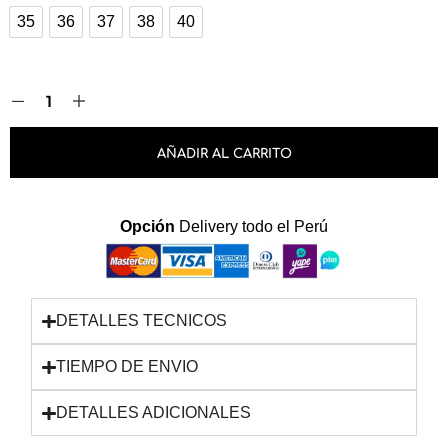
35
36
37
38
40
35
36
37
38
40
AÑADIR AL CARRITO
Opción
Delivery todo el Perú
DETALLES TECNICOS
TIEMPO DE ENVIO
DETALLES ADICIONALES