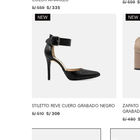
COLOR AMARILLO
S/
559
S
S/
559
S/
335
SELECC
AÑADIR AL CARRITO
NEW
NEW
STILETTO REVE CUERO GRABADO NEGRO
ZAPATO
GRABA
S/
510
S/
306
S/
480
S
SELECCIONAR OPCIONES
SELECC