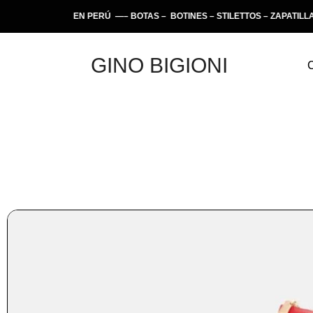
TESANAS EN PERÚ —– BOTAS – BOTINES – STILETTOS – ZAPATILLAS – 
GINO BIGIONI