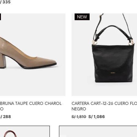
/
335
IONAR OPCIONES
NEW
 BRUNA TAUPE CUERO CHAROL
CARTERA CART-12-26 CUERO FL
DO
NEGRO
/
288
S/
1,810
S/
1,086
IONAR OPCIONES
AÑADIR AL CARRITO