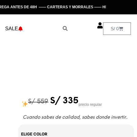
A ANTES DE 48H —— CARTERAS Y MORRALES —— HECHO EN PERÚ
SALE
S/
0
S/
335
S/
559
precio regular
Cuando sabes de calidad, sabes donde invertir..
ELIGE COLOR