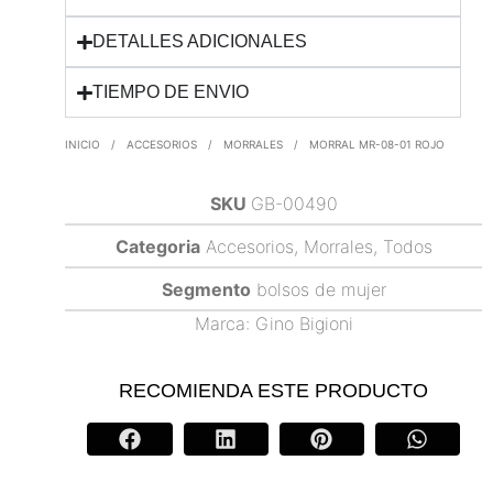
DETALLES ADICIONALES
TIEMPO DE ENVIO
INICIO
/
ACCESORIOS
/
MORRALES
/
MORRAL MR-08-01 ROJO
SKU
GB-00490
Categoria
Accesorios
,
Morrales
,
Todos
Segmento
bolsos de mujer
Marca:
Gino Bigioni
RECOMIENDA ESTE PRODUCTO