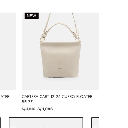
NEW
OATER
CARTERA CART-12-26 CUERO FLOATER
BEIGE
S/
1,810
S/
1,086
AÑADIR AL CARRITO