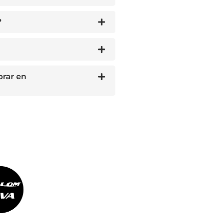
?
prar en