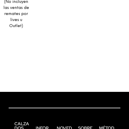
(No incluyen
las ventas de
remates por
lives u
Outlet)
CALZA
DOS
INFOR
NOVED
SOBRE
MÉTOD