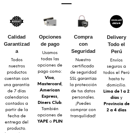
Calidad
Opciones
Compra
Delivery
Garantizad
de pago
con
Todo el
a​
Seguridad​
Perú
Usamos
todas las
Todos
Nuestro
Envíos
opciones de
nuestros
certificado
seguros a
pago como:
productos
de seguridad
todos el Perú
Visa
,
cuentan con
SSL garantiza
hasta tu
Mastercard
,
una garantía
la protección
domicilio.
American
de 7 días
de tus datos
Lima de 1 a 2
Express
,
calendarios
personales.
días
y
Diners Club
.
contados a
¡Puedes
Provincia de
También
partir de la
comprar con
2 a 4 días
opciones de
fecha de
tranquilidad!
YAPE
o
PLIN
entrega del
producto.