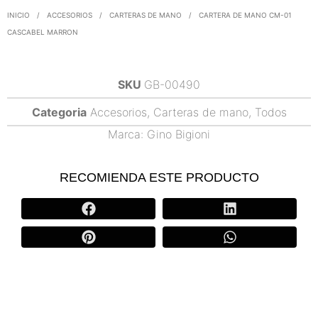
INICIO
/
ACCESORIOS
/
CARTERAS DE MANO
/
CARTERA DE MANO CM-01
CASCABEL MARRON
SKU
GB-00490
Categoria
Accesorios
,
Carteras de mano
,
Todos
Marca:
Gino Bigioni
RECOMIENDA ESTE PRODUCTO