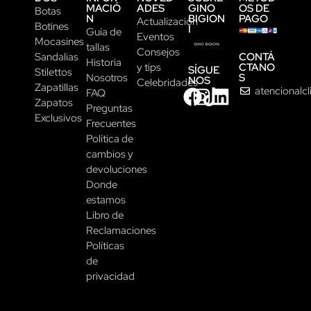
MACIÓ
ADES
GINO
OS DE
Botas
N
BIGION
PAGO
Actualización
Botines
I
Guía de
Eventos
Mocasines
tallas
Consejos
CONTÁ
Sandalias
Historia
CTANO
y tips
SÍGUE
Stilettos
S
Nosotros
NOS
Celebridades
Zapatillas
atencionalc
FAQ
Zapatos
Preguntas
Exclusivos
Frecuentes
Política de
cambios y
devoluciones
Donde
estamos
Libro de
Reclamaciones
Políticas
de
privacidad