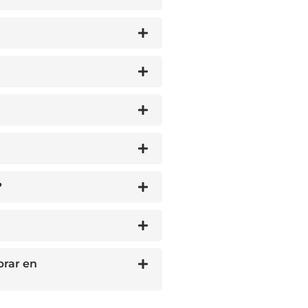
?
prar en