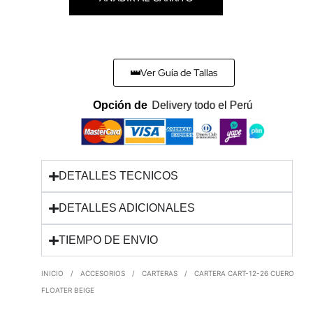
Ver Guía de Tallas
Opción de
Delivery todo el Perú
DETALLES TECNICOS
DETALLES ADICIONALES
TIEMPO DE ENVIO
INICIO
/
ACCESORIOS
/
CARTERAS
/
CARTERA CART-12-26 CUERO
FLOATER BEIGE