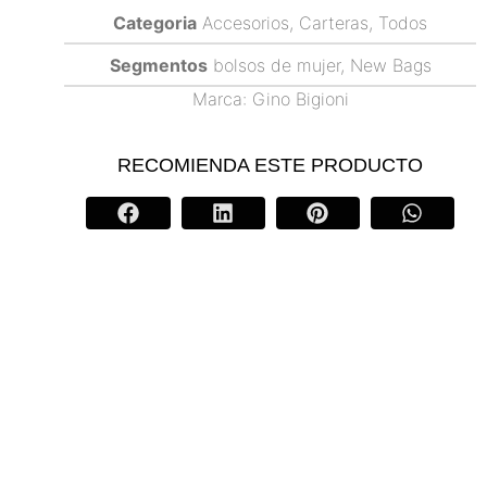
Categoria
Accesorios
,
Carteras
,
Todos
Segmentos
bolsos de mujer
,
New Bags
Marca:
Gino Bigioni
RECOMIENDA ESTE PRODUCTO