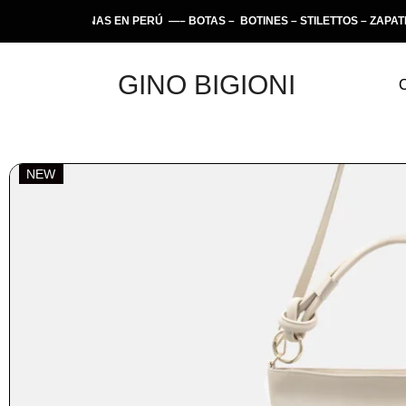
 ARTESANAS EN PERÚ —– BOTAS – BOTINES – STILETTOS – ZAPATILLA
GINO BIGIONI
NEW