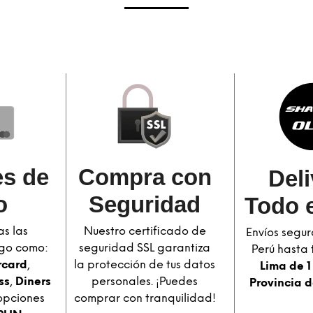
s de
Compra con
Deli
o
Seguridad​
Todo e
s las
Nuestro certificado de
Envíos segur
go como:
seguridad SSL garantiza
Perú hasta t
rcard
,
la protección de tus datos
Lima de 1
ss
,
Diners
personales. ¡Puedes
Provincia d
opciones
comprar con tranquilidad!