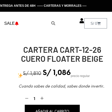
TREGA ANTES DE 48H —— CARTERAS Y MORRALES —— HECHO EN PERÚ
SALE
S/
0
CARTERA CART-12-26
CUERO FLOATER BEIGE
S/
1,086
S/
1,810
precio regular
Cuando sabes de calidad, sabes donde invertir..
AÑADIR AL CARRITO