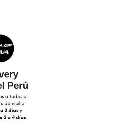
very
l Perú
os a todos el
u domicilio.
 a 2 días
y
e 2 a 4 días