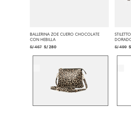
BALLERINA ZOE CUERO CHOCOLATE
STILETT
CON HEBILLA
DORAD
S/
467
S/
280
S/
499
S
SELECCIONAR OPCIONES
SELECC
.
.