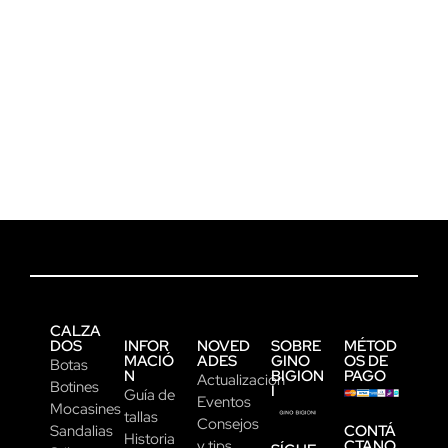
CALZA
DOS
INFOR
NOVED
SOBRE
MÉTOD
MACIÓ
ADES
GINO
OS DE
Botas
N
BIGION
PAGO
Actualización
Botines
I
Guía de
Eventos
Mocasines
tallas
Consejos
CONTÁ
Sandalias
Historia
CTANO
y tips