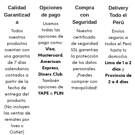
Calidad
Opciones
Compra
Delivery
Garantizad
de pago
con
Todo el
a​
Seguridad​
Perú
Usamos
todas las
Todos
Nuestro
Envíos
opciones de
nuestros
certificado
seguros a
pago como:
productos
de seguridad
todos el Perú
Visa
,
cuentan con
SSL garantiza
hasta tu
Mastercard
,
una garantía
la protección
domicilio.
American
de 7 días
de tus datos
Lima de 1 a 2
Express
,
calendarios
personales.
días
y
Diners Club
.
contados a
¡Puedes
Provincia de
También
partir de la
comprar con
2 a 4 días
opciones de
fecha de
tranquilidad!
YAPE
o
PLIN
entrega del
producto.
(No incluyen
las ventas de
remates por
lives u
Outlet)