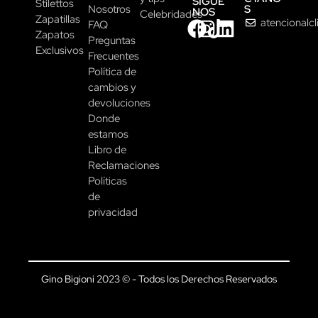
SÍGUE
Stilettos
S
Nosotros
NOS
Celebridades
Zapatillas
atencionalc
FAQ
Zapatos
Preguntas
Exclusivos
Frecuentes
Política de
cambios y
devoluciones
Donde
estamos
Libro de
Reclamaciones
Políticas
de
privacidad
Gino Bigioni 2023 © - Todos los Derechos Reservados