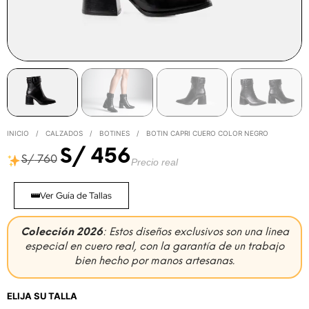
INICIO
/
CALZADOS
/
BOTINES
/
BOTIN CAPRI CUERO COLOR NEGRO
S/
456
S/
760
Precio real
Ver Guía de Tallas
Colección 2026
: Estos diseños exclusivos son una linea
especial en cuero real, con la garantía de un trabajo
bien hecho por manos artesanas.
ELIJA SU TALLA