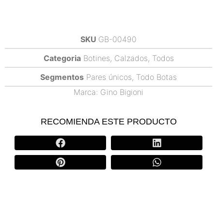
SKU
GB-00490
Categoria
Botines
,
Calzados
,
Todos
Segmentos
Pares únicos
,
Todo Botas
Marca:
Gino Bigioni
RECOMIENDA ESTE PRODUCTO