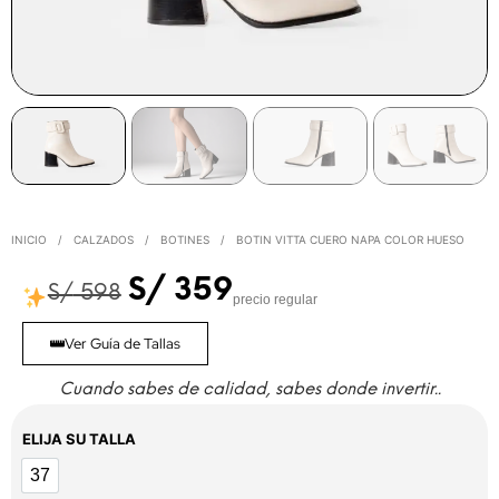
INICIO
/
CALZADOS
/
BOTINES
/
BOTIN VITTA CUERO NAPA COLOR HUESO
S/
359
S/
598
precio regular
Ver Guía de Tallas
Cuando sabes de calidad, sabes donde invertir..
ELIJA SU TALLA
37
37