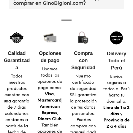
comprar en GinoBigioni.com?
Calidad
Opciones
Compra
Delivery
Garantizad
de pago
con
Todo el
a​
Seguridad​
Perú
Usamos
todas las
Todos
Nuestro
Envíos
opciones de
nuestros
certificado
seguros a
pago como:
productos
de seguridad
todos el Perú
Visa
,
cuentan con
SSL garantiza
hasta tu
Mastercard
,
una garantía
la protección
domicilio.
American
de 7 días
de tus datos
Lima de 1 a 2
Express
,
calendarios
personales.
días
y
Diners Club
.
contados a
¡Puedes
Provincia de
También
partir de la
comprar con
2 a 4 días
opciones de
fecha de
tranquilidad!