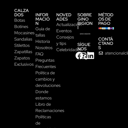
CALZA
DOS
INFOR
NOVED
SOBRE
MÉTOD
MACIÓ
ADES
GINO
OS DE
Botas
N
BIGION
PAGO
Actualización
Botines
I
Guía de
Eventos
Mocasines
tallas
Consejos
CONTÁ
Sandalias
Historia
CTANO
y tips
SÍGUE
Stilettos
S
Nosotros
NOS
Celebridades
Zapatillas
atencionalc
FAQ
Zapatos
Preguntas
Exclusivos
Frecuentes
Política de
cambios y
devoluciones
Donde
estamos
Libro de
Reclamaciones
Políticas
de