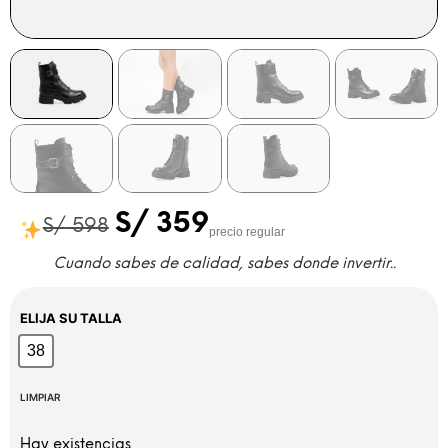
S/
359
S/
598
precio regular
Cuando sabes de calidad, sabes donde invertir..
ELIJA SU TALLA
38
38
LIMPIAR
Hay existencias