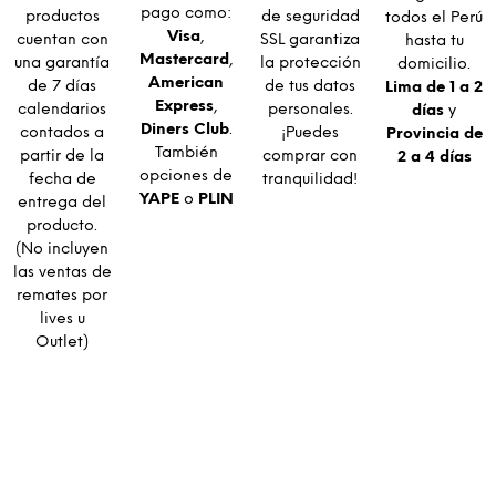
pago como:
productos
de seguridad
todos el Perú
Visa
,
cuentan con
SSL garantiza
hasta tu
Mastercard
,
una garantía
la protección
domicilio.
American
de 7 días
de tus datos
Lima de 1 a 2
Express
,
calendarios
personales.
días
y
Diners Club
.
contados a
¡Puedes
Provincia de
También
partir de la
comprar con
2 a 4 días
opciones de
fecha de
tranquilidad!
YAPE
o
PLIN
entrega del
producto.
(No incluyen
las ventas de
remates por
lives u
Outlet)