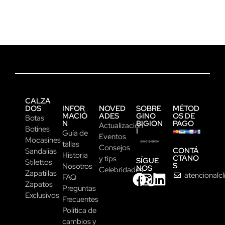
CALZA
DOS
INFOR
NOVED
SOBRE
MÉTOD
MACIÓ
ADES
GINO
OS DE
Botas
N
BIGION
PAGO
Actualización
Botines
I
Guía de
Eventos
Mocasines
tallas
Consejos
CONTÁ
Sandalias
Historia
CTANO
y tips
SÍGUE
Stilettos
S
Nosotros
NOS
Celebridades
Zapatillas
atencionalc
FAQ
Zapatos
Preguntas
Exclusivos
Frecuentes
Política de
cambios y