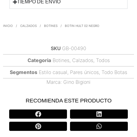
TIEMPO DE ENVIO
INICIO
/
CALZADOS
/
BOTINES
/
BOTIN HULT 02 NEGRO
SKU
GB-00490
Categoria
Botines
,
Calzados
,
Todos
Segmentos
Estilo casual
,
Pares únicos
,
Todo Botas
Marca:
Gino Bigioni
RECOMIENDA ESTE PRODUCTO