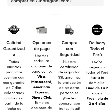
comprar en GinoBigioni.com?
Calidad
Opciones
Compra
Delivery
Garantizad
de pago
con
Todo el
a​
Seguridad​
Perú
Usamos
todas las
Todos
Nuestro
Envíos
opciones de
nuestros
certificado
seguros a
pago como:
productos
de seguridad
todos el Perú
Visa
,
cuentan con
SSL garantiza
hasta tu
Mastercard
,
una garantía
la protección
domicilio.
American
de 7 días
de tus datos
Lima de 1 a 2
Express
,
calendarios
personales.
días
y
Diners Club
.
contados a
¡Puedes
Provincia de
También
partir de la
comprar con
2 a 4 días
opciones de
fecha de
tranquilidad!