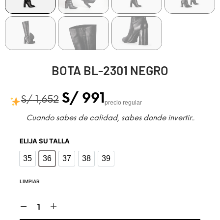
BOTA BL-2301 NEGRO
S/
991
S/
1,652
precio regular
Cuando sabes de calidad, sabes donde invertir..
ELIJA SU TALLA
35
36
37
38
39
35
36
37
38
39
LIMPIAR