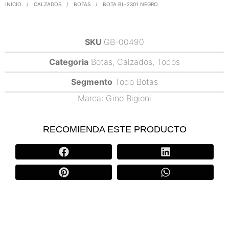
INICIO
/
CALZADOS
/
BOTAS
/
BOTA BL-2301 NEGRO
SKU
GB-00490
Categoria
Botas
,
Calzados
,
Todos
Segmento
Todo Botas
Marca:
Gino Bigioni
RECOMIENDA ESTE PRODUCTO