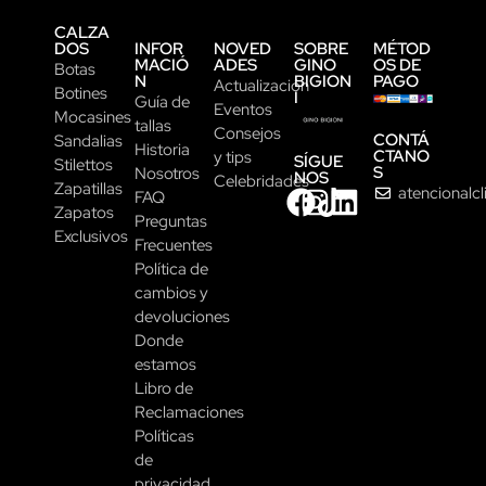
CALZA
DOS
INFOR
NOVED
SOBRE
MÉTOD
MACIÓ
ADES
GINO
OS DE
Botas
N
BIGION
PAGO
Actualización
Botines
I
Guía de
Eventos
Mocasines
tallas
Consejos
CONTÁ
Sandalias
Historia
CTANO
y tips
SÍGUE
Stilettos
S
Nosotros
NOS
Celebridades
Zapatillas
atencionalc
FAQ
Zapatos
Preguntas
Exclusivos
Frecuentes
Política de
cambios y
devoluciones
Donde
estamos
Libro de
Reclamaciones
Políticas
de
privacidad