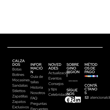
CALZA
DOS
INFOR
NOVED
SOBRE
MÉTOD
MACIÓ
ADES
GINO
OS DE
Botas
N
BIGION
PAGO
Actualización
Botines
I
Guía de
Eventos
Mocasines
tallas
Consejos
CONTÁ
Sandalias
Historia
CTANO
y tips
SÍGUE
Stilettos
S
Nosotros
NOS
Celebridades
Zapatillas
atencionalc
FAQ
Zapatos
Preguntas
Exclusivos
Frecuentes