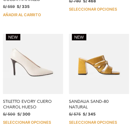
S/
780
S/
468
S/
559
S/
335
SELECCIONAR OPCIONES
AÑADIR AL CARRITO
NEW
NEW
STILETTO EVORY CUERO
SANDALIA SAND-80
CHAROL HUESO
NATURAL
S/
500
S/
300
S/
575
S/
345
SELECCIONAR OPCIONES
SELECCIONAR OPCIONES