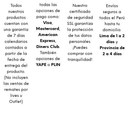
todas las
Todos
Nuestro
Envíos
opciones de
nuestros
certificado
seguros a
pago como:
productos
de seguridad
todos el Perú
Visa
,
cuentan con
SSL garantiza
hasta tu
Mastercard
,
una garantía
la protección
domicilio.
American
de 7 días
de tus datos
Lima de 1 a 2
Express
,
calendarios
personales.
días
y
Diners Club
.
contados a
¡Puedes
Provincia de
También
partir de la
comprar con
2 a 4 días
opciones de
fecha de
tranquilidad!
YAPE
o
PLIN
entrega del
producto.
(No incluyen
las ventas de
remates por
lives u
Outlet)