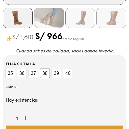
S/
966
S/
1,610
precio regular
Cuando sabes de calidad, sabes donde invertir..
ELIJA SU TALLA
35
36
37
38
39
40
35
36
37
38
39
40
LIMPIAR
Hay existencias