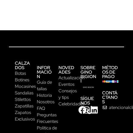
CALZA
DOS
INFOR
NOVED
SOBRE
MÉTOD
MACIÓ
ADES
GINO
OS DE
Botas
N
BIGION
PAGO
Actualización
Botines
I
Guía de
Eventos
Mocasines
tallas
Consejos
CONTÁ
Sandalias
Historia
CTANO
y tips
SÍGUE
Stilettos
S
Nosotros
NOS
Celebridades
Zapatillas
atencionalc
FAQ
Zapatos
Preguntas
Exclusivos
Frecuentes
Política de