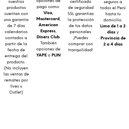
opciones de
nuestros
certificado
seguros a
pago como:
productos
de seguridad
todos el Perú
Visa
,
cuentan con
SSL garantiza
hasta tu
Mastercard
,
una garantía
la protección
domicilio.
American
de 7 días
de tus datos
Lima de 1 a 2
Express
,
calendarios
personales.
días
y
Diners Club
.
contados a
¡Puedes
Provincia de
También
partir de la
comprar con
2 a 4 días
opciones de
fecha de
tranquilidad!
YAPE
o
PLIN
entrega del
producto.
(No incluyen
las ventas de
remates por
lives u
Outlet)