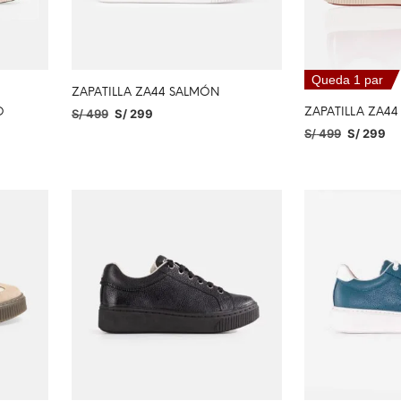
Queda 1 par
ZAPATILLA ZA44 SALMÓN
O
S/
499
S/
299
ZAPATILLA ZA4
S/
499
S/
299
SELECCIONAR OPCIONES
SELECCIONAR O