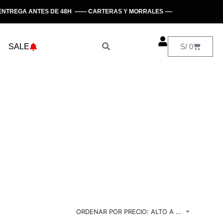
REGA ANTES DE 48H —— CARTERAS Y MORRALES —— HECHO EN PERÚ
SALE
S/
0
ORDENAR POR PRECIO: ALTO A BAJO