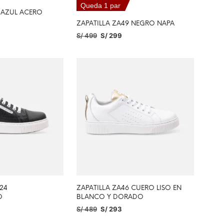
Queda 1 par
9 AZUL ACERO
ZAPATILLA ZA49 NEGRO NAPA
S/
499
S/
299
PCIONES
SELECCIONAR OPCIONES
-24
ZAPATILLA ZA46 CUERO LISO EN
O
BLANCO Y DORADO
S/
489
S/
293
PCIONES
SELECCIONAR OPCIONES