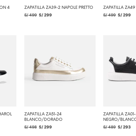
CON 4
ZAPATILLA ZA39-2 NAPOLE PRETTO
ZAPATILLA ZA4
S/
499
S/
299
S/
499
S/
299
SELECCIONAR OPCIONES
SELECCIONAR O
HAROL
ZAPATILLA ZA51-24
ZAPATILLA ZA01
BLANCO/DORADO
NEGRO/BLANC
S/
498
S/
299
S/
489
S/
293
SELECCIONAR OPCIONES
SELECCIONAR O