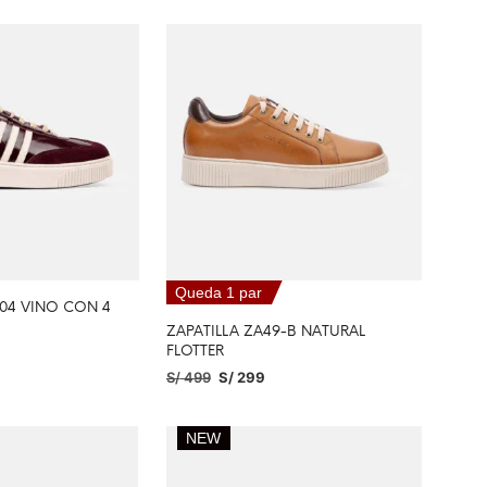
Queda 1 par
-04 VINO CON 4
ZAPATILLA ZA49-B NATURAL
FLOTTER
S/
499
S/
299
PCIONES
SELECCIONAR OPCIONES
NEW