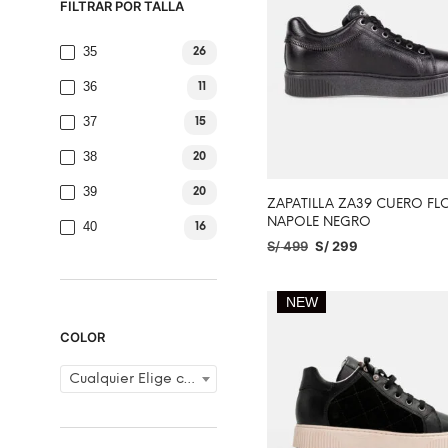
FILTRAR POR TALLA
35
26
36
11
37
15
38
20
39
20
ZAPATILLA ZA39 CUERO FL
NAPOLE NEGRO
40
16
S/
499
S/
299
SELECCIONAR OPCIONES
NEW
COLOR
Cualquier Elige color