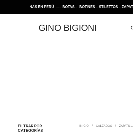
 ARTESANAS EN PERÚ —– BOTAS – BOTINES – STILETTOS – ZAPATILLAS
GINO BIGIONI
FILTRAR POR
INICIO
/
CALZADOS
/
ZAPATILL
CATEGORÍAS