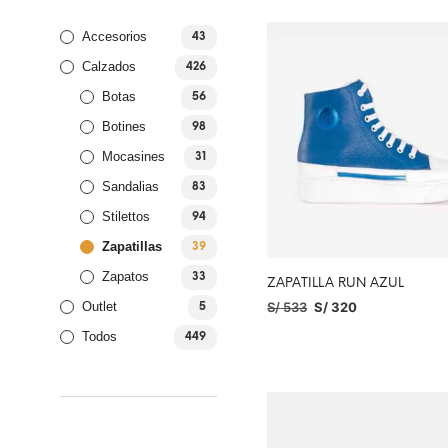
Accesorios
43
Calzados
426
Botas
56
Botines
98
Mocasines
31
Sandalias
83
Stilettos
94
Zapatillas
39
Zapatos
33
ZAPATILLA RUN AZUL
S/
533
S/
320
Outlet
5
SELECCIONAR OPCIONES
Todos
449