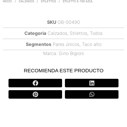
INICIO
/
CALZADOS
/
STILETTOS
/
STILETTO E-100 AZUL
SKU
GB-00490
Categoria
Calzados
,
Stilettos
,
Todos
Segmentos
Pares únicos
,
Taco alto
Marca:
Gino Bigioni
RECOMIENDA ESTE PRODUCTO