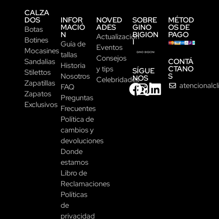
CALZA
DOS
INFOR
NOVED
SOBRE
MÉTOD
MACIÓ
ADES
GINO
OS DE
Botas
N
BIGION
PAGO
Actualización
Botines
I
Guía de
Eventos
Mocasines
tallas
Consejos
CONTÁ
Sandalias
Historia
CTANO
y tips
SÍGUE
Stilettos
S
Nosotros
NOS
Celebridades
Zapatillas
atencionalc
FAQ
Zapatos
Preguntas
Exclusivos
Frecuentes
Política de
cambios y
devoluciones
Donde
estamos
Libro de
Reclamaciones
Políticas
de
privacidad