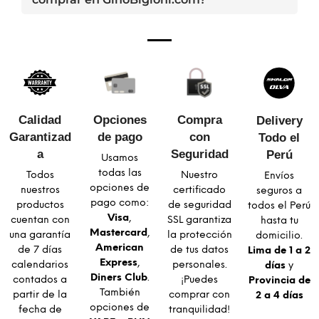
Calidad
Opciones
Compra
Delivery
Garantizad
de pago
con
Todo el
a​
Seguridad​
Perú
Usamos
todas las
Todos
Nuestro
Envíos
opciones de
nuestros
certificado
seguros a
pago como:
productos
de seguridad
todos el Perú
Visa
,
cuentan con
SSL garantiza
hasta tu
Mastercard
,
una garantía
la protección
domicilio.
American
de 7 días
de tus datos
Lima de 1 a 2
Express
,
calendarios
personales.
días
y
Diners Club
.
contados a
¡Puedes
Provincia de
También
partir de la
comprar con
2 a 4 días
opciones de
fecha de
tranquilidad!