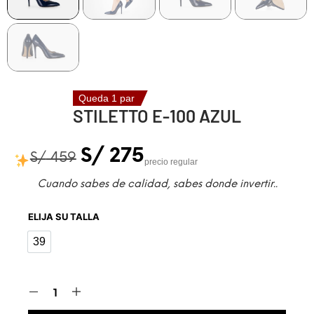
Queda 1 par
STILETTO E-100 AZUL
S/
275
S/
459
precio regular
Cuando sabes de calidad, sabes donde invertir..
ELIJA SU TALLA
39
39