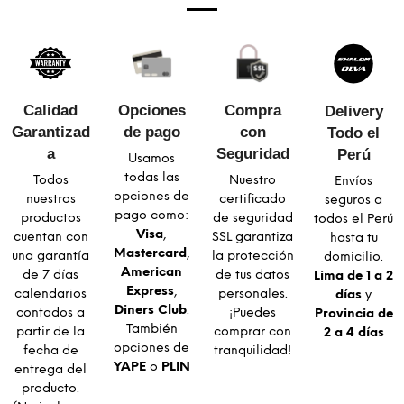
Calidad
Opciones
Compra
Delivery
Garantizad
de pago
con
Todo el
a​
Seguridad​
Perú
Usamos
todas las
Todos
Nuestro
Envíos
opciones de
nuestros
certificado
seguros a
pago como:
productos
de seguridad
todos el Perú
Visa
,
cuentan con
SSL garantiza
hasta tu
Mastercard
,
una garantía
la protección
domicilio.
American
de 7 días
de tus datos
Lima de 1 a 2
Express
,
calendarios
personales.
días
y
Diners Club
.
contados a
¡Puedes
Provincia de
También
partir de la
comprar con
2 a 4 días
opciones de
fecha de
tranquilidad!
YAPE
o
PLIN
entrega del
producto.