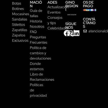
MACIÓ
ADES
GINO
OS DE
Botas
N
BIGION
PAGO
Actualización
Botines
I
Guía de
Eventos
Mocasines
tallas
Consejos
CONTÁ
Sandalias
Historia
CTANO
y tips
SÍGUE
Stilettos
S
Nosotros
NOS
Celebridades
Zapatillas
atencionalc
FAQ
Zapatos
Preguntas
Exclusivos
Frecuentes
Política de
cambios y
devoluciones
Donde
estamos
Libro de
Reclamaciones
Políticas
de
privacidad