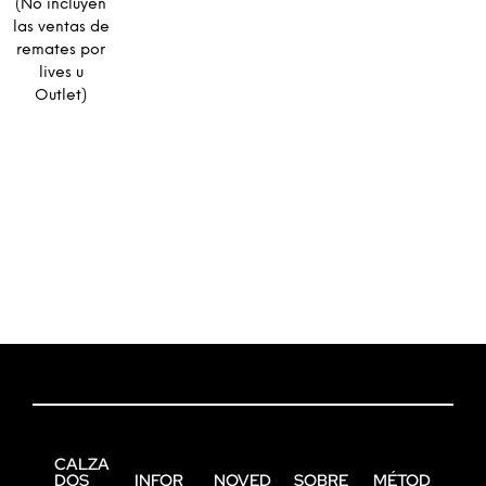
(No incluyen
las ventas de
remates por
lives u
Outlet)
CALZA
DOS
INFOR
NOVED
SOBRE
MÉTOD